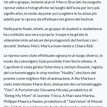
Un altro gruppo, insieme al prof. Marco Bruciati, ha eseguito
riprese video e fotografiche nei luoghi dell’isola per loro più
significativi, in modo da poter poi scegliere le location più
adatte per le riprese da effettuare nei giorni del festival.
Nella parte finale, infatti, un gruppo di studenti e studentesse
ha costituito una vera e propria troupe e ha girato le
videointerviste ad alcuni dei protagonisti del festival, con i
docenti Stefano Mori, Marica Inserviente e Chiara Ridi.
Le riprese sono state effettuate ognuna in un luogo diverso, in
modo da coinvolgere il più possibile il territorio elbano. A
Capoliveri è stata girata l’intervista a Jáchym Bouzek, regista
del cortometraggio in stop motion “Nudity”, vincitore del
premio come migliore film di animazione. A Rio Marina è
stato intervistato Mario Bois, interprete del cortometraggio
“Fiori”. A Portoferraio Giovanna Nicolai, produttrice di
“Being My Mom” di Jasmine Trinca. A Marciana Marina,
Philippe Maurice Raube, produttore di “Tala’vision” di Murad
Abu Eisheh, la cui interprete Aesha Balasem ha vinto il premio