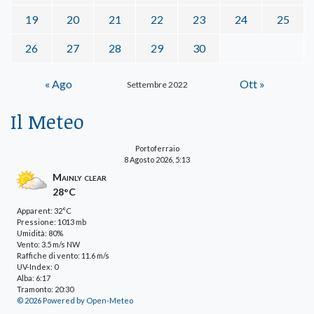
19
20
21
22
23
24
25
26
27
28
29
30
« Ago
Ott »
Settembre 2022
Il Meteo
Portoferraio
8 Agosto 2026, 5:13
Mainly clear
28°C
Apparent: 32°C
Pressione: 1013 mb
Umidità: 80%
Vento: 3.5 m/s NW
Raffiche di vento: 11.6 m/s
UV-Index: 0
Alba: 6:17
Tramonto: 20:30
© 2026 Powered by Open-Meteo