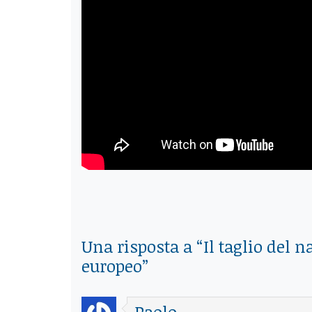
Una risposta a “
Il taglio del 
europeo
”
Paolo