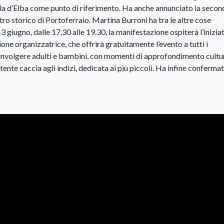
ola d’Elba come punto di riferimento. Ha anche annunciato la secon
o storico di Portoferraio. Martina Burroni ha tra le altre cose
 giugno, dalle 17.30 alle 19.30, la manifestazione ospiterà l’iniziat
ne organizzatrice, che offrirà gratuitamente l’evento a tutti i
involgere adulti e bambini, con momenti di approfondimento cultu
ertente caccia agli indizi, dedicata ai più piccoli. Ha infine confermat