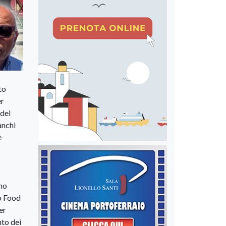
to
er
 del
anchi
e
no
lo Food
er
nto dei