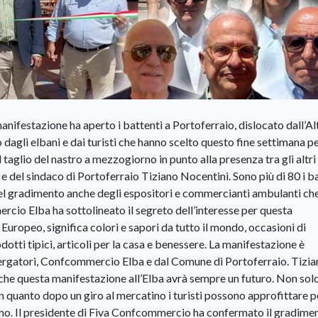
nifestazione ha aperto i battenti a Portoferraio, dislocato dall’Al
dagli elbani e dai turisti che hanno scelto questo fine settimana p
l taglio del nastro a mezzogiorno in punto alla presenza tra gli altri
 del sindaco di Portoferraio Tiziano Nocentini. Sono più di 80 i b
del gradimento anche degli espositori e commercianti ambulanti ch
io Elba ha sottolineato il segreto dell’interesse per questa
Europeo, significa colori e sapori da tutto il mondo, occasioni di
odotti tipici, articoli per la casa e benessere. La manifestazione è
ergatori, Confcommercio Elba e dal Comune di Portoferraio. Tizia
o che questa manifestazione all’Elba avrà sempre un futuro. Non so
 in quanto dopo un giro al mercatino i turisti possono approfittare p
Cosimo. Il presidente di Fiva Confcommercio ha confermato il gradime