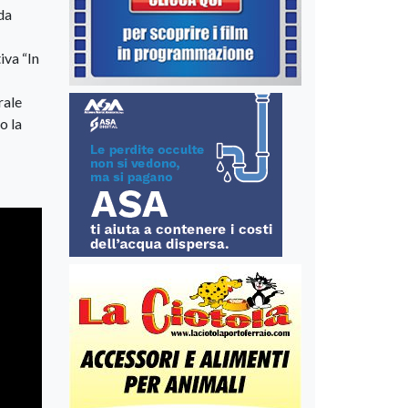
da
iva “In
rale
o la