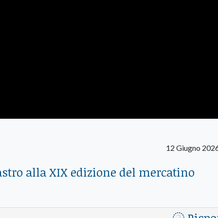
12 Giugno 202
nastro alla XIX edizione del mercatino
Rispo