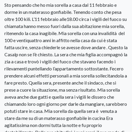
Sto pensando che ho mia sorella a casa dal 11 febbraio e
dorme in un materasso gonfiabile. Tenendo conto che pesa
oltre 100 kili. L’11 febbraio alle18.00 circa i vigili del fuoco su
chiamata hanno messo fuori dalla sua abitazione mia sorella,
ritenendo la casa inagibile. Mia sorella con una invalidità del
100 e ventiquattro anni in affitto nella casa da cui è stata
fatta uscire, senza chiederle se avesse dove andare . Questo la
Casalp non se l’è chiesto. La sera che mia figlia accompagnó la
zia a casa e trovò i vigili del fuoco che stavano facendo i
rilevamenti puntellando l’appartamento sottostante. Fecero
prendere alcuni effetti personali a mia sorella sollecitandola a
fare presto. Quella sera, presente anche il sindaco, che si
prese a cuore la situazione, ma senza risultato. Mia sorella
aveva anche due gatti e quella sera i vigili le dissero che
chiamando loro ogni giorno per darle da mangiare, sarebbero
potuti stare in casa. Mia sorella da quella sera è venuta a
stare da me su di un materasso gonfiabile in cucina Era
agitatissima non dormí tutta la notte e fu proprio