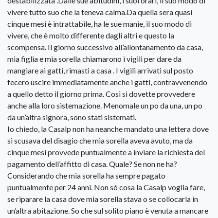
destabilizzata .Dalle sue abitudini, i suoi orari, il suo modo di
vivere tutto suo che la teneva calma.Da quella sera quasi
cinque mesi è intrattabile, ha le sue manie, il suo modo di
vivere, che è molto differente dagli altri e questo la
scompensa. Il giorno successivo all’allontanamento da casa,
mia figlia e mia sorella chiamarono i vigili per dare da
mangiare ai gatti, rimasti a casa . I vigili arrivati sul posto
fecero uscire immediatamente anche i gatti, contravvenendo
a quello detto il giorno prima. Così si dovette provvedere
anche alla loro sistemazione. Menomale un po da una, un po
da un’altra signora, sono stati sistemati.
Io chiedo, la Casalp non ha neanche mandato una lettera dove
si scusava del disagio che mia sorella aveva avuto, ma da
cinque mesi provvede puntualmente a inviare la richiesta del
pagamento dell’affitto di casa. Quale? Se non ne ha?
Considerando che mia sorella ha sempre pagato
puntualmente per 24 anni. Non só cosa la Casalp voglia fare,
se riparare la casa dove mia sorella stava o se collocarla in
un’altra abitazione. So che sul solito piano è venuta a mancare