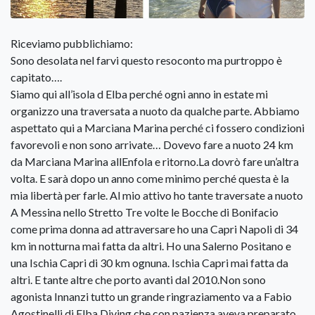
Riceviamo pubblichiamo:
Sono desolata nel farvi questo resoconto ma purtroppo è
capitato….
Siamo qui all’isola d Elba perché ogni anno in estate mi
organizzo una traversata a nuoto da qualche parte. Abbiamo
aspettato qui a Marciana Marina perché ci fossero condizioni
favorevoli e non sono arrivate… Dovevo fare a nuoto 24 km
da Marciana Marina allEnfola e ritorno.La dovrò fare un’altra
volta. E sarà dopo un anno come minimo perché questa è la
mia libertà per farle. Al mio attivo ho tante traversate a nuoto
A Messina nello Stretto Tre volte le Bocche di Bonifacio
come prima donna ad attraversare ho una Capri Napoli di 34
km in notturna mai fatta da altri. Ho una Salerno Positano e
una Ischia Capri di 30 km ognuna. Ischia Capri mai fatta da
altri. E tante altre che porto avanti dal 2010.Non sono
agonista Innanzi tutto un grande ringraziamento va a Fabio
Agostinelli di Elba Diving che con pazienza aveva preparato