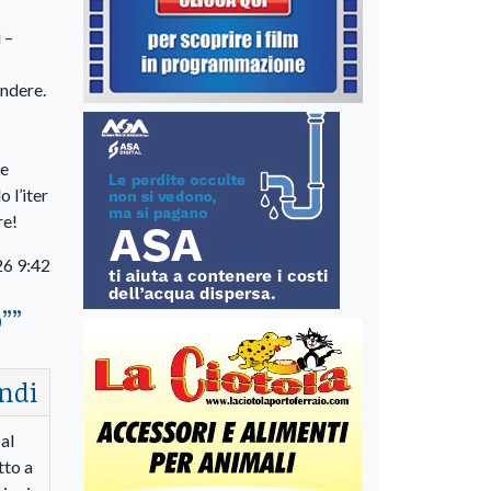
 –
endere.
re
 l’iter
re!
26 9:42
”
”
ndi
al
tto a