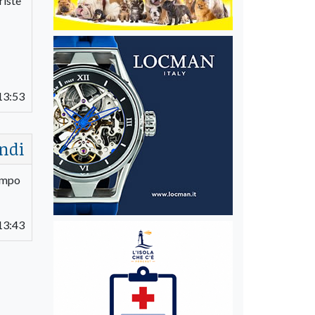
riste
13:53
ndi
tempo
13:43