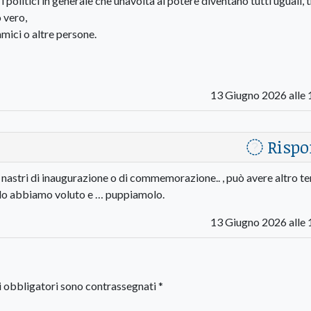
politici in generale che unavolta al potere diventano tutti uguali, t
 vero,
mici o altre persone.
13 Giugno 2026 alle 
Rispo
 i nastri di inaugurazione o di commemorazione.. , può avere altro 
Ce lo abbiamo voluto e … puppiamolo.
13 Giugno 2026 alle 
i obbligatori sono contrassegnati
*