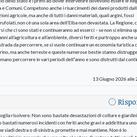
nio dello Stato e i primi ad dover intervenire dovevono essere le Re
ncia e Comuni. Competono anche i risarcimenti dei danni prodotti dal
oni agricole, ma anche di tutti i danni materiali, quali argini, fossi
sgrufolati, non cè una sola area dell’Elba non devastata. La Regione,
arsi che ci sono stati e continueranno ad esserci – se non si elimina 
anni all’agricoltura e all’ambiente, diversi feriti e purtroppo anche 
 strada da percorrere, se si vuole continuare un economia turistica 
rino, ma anche terreste e queste numerose bestie stanno distrugg
i amano percorrere in vari periodi dell”anno e sono distrutti dal cont
13 Giugno 2026 alle 
Rispo
lia risolvere. Non sono bastate devastazioni di colture e giardini
o bastati numerosi incidenti con feriti anche gravi e addirittura uno
he siadi destra o di sinistra, promette e mai mantiene. Non è lo