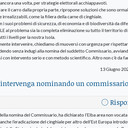
, ancora una volta, per strategie elettorali acchiappavoti.
are il carro dalla propria parte, ripropone soluzioni che sono ormai
ealizzabili, come la filiera della carne di cinghiale.
on i suoi problemi di sicurezza, di economia e di biodiversità da dif
E al problema sia la completa eliminazione su tutto il territorio di
i i livelli per la nostra Isola.
amente intervenire, chiediamo di muoversi con urgenza per rispetta
dendo senza indugi alla nomina del suddetto Commissario, avviando
si con intervento serio e con metodo scientifico. Altro non c’è da fa
13 Giugno 20
ni intervenga nominando un commissario
Rispo
 della nomina del Commissario, ha dichiarato l’Elba area non vocata 
anche l’eradicazione del cinghiale per altro dell’Est Europa introdo