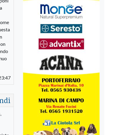
gioni
la
 come
questa
un
con
endo
inuo
23:47
ndi
,