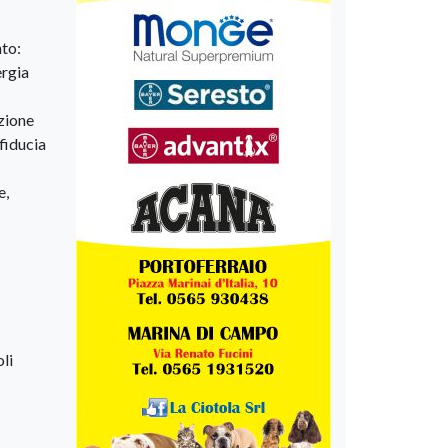
nto:
ergia
izione
fiducia
e,
li