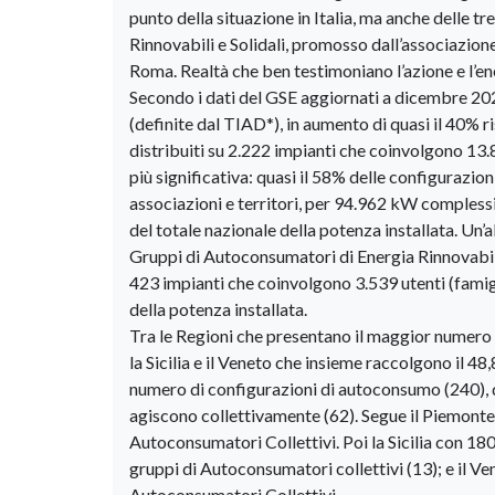
punto della situazione in Italia, ma anche delle t
Rinnovabili e Solidali, promosso dall’associazion
Roma. Realtà che ben testimoniano l’azione e l’ener
Secondo i dati del GSE aggiornati a dicembre 2025
(definite dal TIAD*), in aumento di quasi il 40% 
distribuiti su 2.222 impianti che coinvolgono 13
più significativa: quasi il 58% delle configurazion
associazioni e territori, per 94.962 kW complessivi
del totale nazionale della potenza installata. Un’
Gruppi di Autoconsumatori di Energia Rinnovabile
423 impianti che coinvolgono 3.539 utenti (famigl
della potenza installata.
Tra le Regioni che presentano il maggior numero
la Sicilia e il Veneto che insieme raccolgono il 4
numero di configurazioni di autoconsumo (240), 
agiscono collettivamente (62). Segue il Piemont
Autoconsumatori Collettivi. Poi la Sicilia con 18
gruppi di Autoconsumatori collettivi (13); e il 
Autoconsumatori Collettivi.