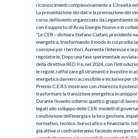
riconoscimenti complessivamente a 13 realtà nel 
La presentazione dei dati e la premiazione dei vi
corso dell’evento organizzato da Legambiente dal 
con il supporto di Acea Energie Nuove e in colla
“Le CER – dichiara Stefano Ciafani, presidente n
energetica, trasformando il modo in cui producia
coesione per i territori. Aumenta l’interesse e l
regolatorie. Dopo una fase sperimentale avviata 
della direttiva RED II e, nel 2024, con l’introduzi
le regole, rafforzare gli strumenti e investire 
energetica davvero accessibile e inclusiva per chi
Premio C.E.R.S mostrano con chiarezza il potenzial
trasformare la transizione energetica in un’opport
Durante l’evento odierno quattro gruppi di lavoro
legati allo sviluppo delle CER: modelli di govern
condivisione dell’energia e la loro gestione, impat
normativo, tecnico, burocratico e finanziario. Isti
già attive si confronteranno facendo emergere esp
a renderli sempre più accessibili e replicabili. Gl