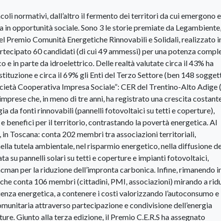
acoli normativi, dall’altro il fermento dei territori da cui emergono
a in opportunità sociale. Sono 3 le storie premiate da Legambiente
 del Premio Comunità Energetiche Rinnovabili e Solidali, realizzato i
partecipato 60 candidati (di cui 49 ammessi) per una potenza compl
e in parte da idroelettrico. Delle realtà valutate circa il 43% ha
tituzione e circa il 69% gli Enti del Terzo Settore (ben 148 soggett
cietà Cooperativa Impresa Sociale”: CER del Trentino-Alto Adige 
imprese che, in meno di tre anni, ha registrato una crescita costante
da fonti rinnovabili (pannelli fotovoltaici su tetti e coperture),
benefici per il territorio, contrastando la povertà energetica. Al
, in Toscana: conta 202 membri tra associazioni territoriali,
lla tutela ambientale, nel risparmio energetico, nella diffusione de
ta su pannelli solari su tetti e coperture e impianti fotovoltaici,
cman per la riduzione dell’impronta carbonica. Infine, rimanendo i
che conta 106 membri (cittadini, PMI, associazioni) mirando a ridu
silienza energetica, a contenere i costi valorizzando l’autoconsumo e 
omunitaria attraverso partecipazione e condivisione dell’energia
ture. Giunto alla terza edizione, il Premio C.E.R.S ha assegnato