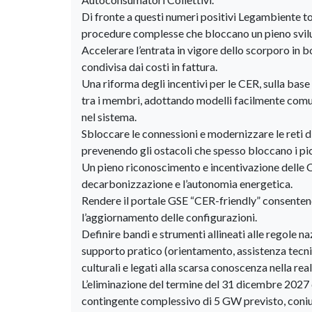
Di fronte a questi numeri positivi Legambiente tor
procedure complesse che bloccano un pieno svilup
Accelerare l’entrata in vigore dello scorporo in bo
condivisa dai costi in fattura.
Una riforma degli incentivi per le CER, sulla base
tra i membri, adottando modelli facilmente comunic
nel sistema.
Sbloccare le connessioni e modernizzare le reti d
prevenendo gli ostacoli che spesso bloccano i pic
Un pieno riconoscimento e incentivazione delle 
decarbonizzazione e l’autonomia energetica.
Rendere il portale GSE “CER-friendly” consentendo
l’aggiornamento delle configurazioni.
Definire bandi e strumenti allineati alle regole n
supporto pratico (orientamento, assistenza tecnic
culturali e legati alla scarsa conoscenza nella re
L’eliminazione del termine del 31 dicembre 2027 
contingente complessivo di 5 GW previsto, coniug