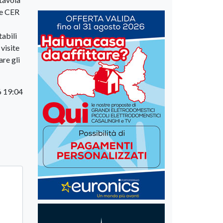
le CER
abili
 visite
are gli
6 19:04