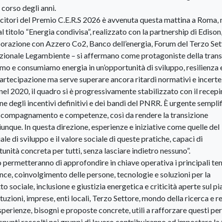
corso degli anni.
ncitori del Premio C.E.R.S 2026 è avvenuta questa mattina a Roma, 
titolo “Energia condivisa”, realizzato con la partnership di Edison
borazione con Azzero Co2, Banco dell’energia, Forum del Terzo Set
azionale Legambiente – si affermano come protagoniste della trans
mo e consumiamo energia in un’opportunità di sviluppo, resilienza 
a partecipazione ma serve superare ancora ritardi normativi e incert
nel 2020, il quadro si è progressivamente stabilizzato con il rece
one degli incentivi definitivi e dei bandi del PNRR. È urgente sempli
in accompagnamento e competenze, così da rendere la transizione
unque. In questa direzione, esperienze e iniziative come quelle del
e di sviluppo e il valore sociale di queste pratiche, capaci di
unità concreta per tutti, senza lasciare indietro nessuno”.
 permetteranno di approfondire in chiave operativa i principali te
ance, coinvolgimento delle persone, tecnologie e soluzioni per la
to sociale, inclusione e giustizia energetica e criticità aperte sul p
tuzioni, imprese, enti locali, Terzo Settore, mondo della ricerca e r
erienze, bisogni e proposte concrete, utili a rafforzare questi per
i spunti raccolti nei gruppi di lavoro contribuiranno ad impostare la