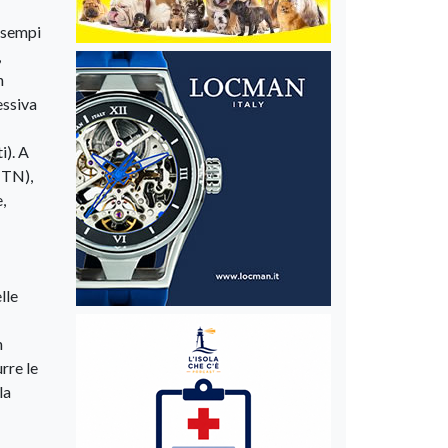
 esempi
,
n
essiva
i). A
(TN),
,
lle
n
rre le
la