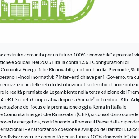
: costruire comunità per un futuro 100% rinnovabile” e premia i vi
che e Solidali Nel 2025 l’Italia conta 1.561 Configurazioni di
 Comunità Energetiche Rinnovabili, con Lombardia, Piemonte, Sicil
esano i vincoli normativi: 7 interventi chiave per il Governo, tra cu
dernizzazione delle reti di distribuzione Dai territori buone notizie
Tre le realtà premiate da Legambiente nella terza edizione del Prem
önCeRT Società Cooperativa Impresa Sociale” in Trentino-Alto Adi
ntazione del focus e la premiazione oggi a Roma In Italia le
le Comunità Energetiche Rinnovabili (CER), si consolidano come l
a povertà energetica, contribuendo a liberare il Paese dalla dipend
internazionali – e rafforzando coesione e sviluppo dei territori. La c
ndivisa: costruire comunità per un futuro 100% rinnovabile”, che f