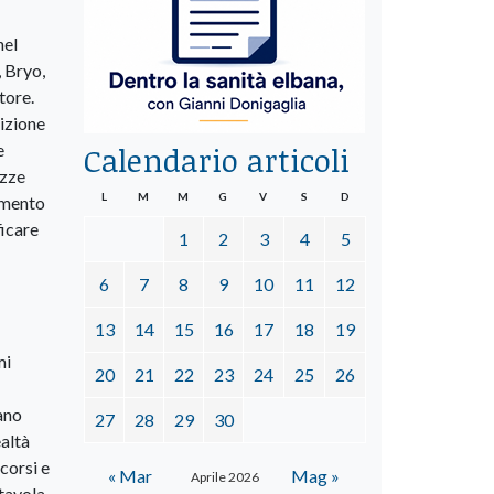
nel
, Bryo,
tore.
izione
e
Calendario articoli
ezze
L
M
M
G
V
S
D
pimento
ficare
1
2
3
4
5
6
7
8
9
10
11
12
13
14
15
16
17
18
19
mi
20
21
22
23
24
25
26
iano
27
28
29
30
ealtà
corsi e
« Mar
Mag »
Aprile 2026
 tavola