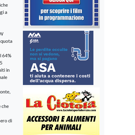
iche
gi a
kW
 quota
il 64%
35
ti in
nale
onte,
e che
ero di