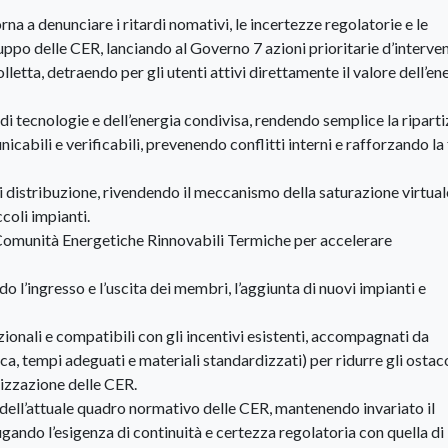
na a denunciare i ritardi nomativi, le incertezze regolatorie e le
po delle CER, lanciando al Governo 7 azioni prioritarie d’interve
lletta, detraendo per gli utenti attivi direttamente il valore dell’en
 di tecnologie e dell’energia condivisa, rendendo semplice la ripart
abili e verificabili, prevenendo conflitti interni e rafforzando la 
i distribuzione, rivendendo il meccanismo della saturazione virtual
coli impianti.
Comunità Energetiche Rinnovabili Termiche per accelerare
 l’ingresso e l’uscita dei membri, l’aggiunta di nuovi impianti e
azionali e compatibili con gli incentivi esistenti, accompagnati da
a, tempi adeguati e materiali standardizzati) per ridurre gli ostaco
alizzazione delle CER.
dell’attuale quadro normativo delle CER, mantenendo invariato il
ando l’esigenza di continuità e certezza regolatoria con quella di