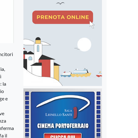
ncitori
ia,
i
: la
io
ge e
eve
enza
onferma
a il