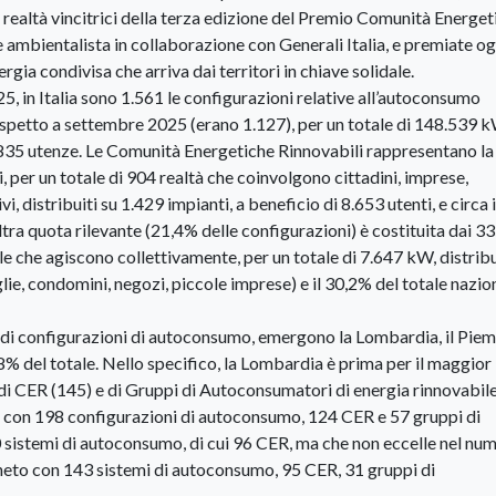
re realtà vincitrici della terza edizione del Premio Comunità Energet
e ambientalista in collaborazione con Generali Italia, e premiate og
gia condivisa che arriva dai territori in chiave solidale.
, in Italia sono 1.561 le configurazioni relative all’autoconsumo
rispetto a settembre 2025 (erano 1.127), per un totale di 148.539 
.835 utenze. Le Comunità Energetiche Rinnovabili rappresentano la
i, per un totale di 904 realtà che coinvolgono cittadini, imprese,
, distribuiti su 1.429 impianti, a beneficio di 8.653 utenti, e circa 
altra quota rilevante (21,4% delle configurazioni) è costituita dai 3
 che agiscono collettivamente, per un totale di 7.647 kW, distribui
ie, condomini, negozi, piccole imprese) e il 30,2% del totale nazio
 di configurazioni di autoconsumo, emergono la Lombardia, il Piem
8,8% del totale. Nello specifico, la Lombardia è prima per il maggior
di CER (145) e di Gruppi di Autoconsumatori di energia rinnovabil
e con 198 configurazioni di autoconsumo, 124 CER e 57 gruppi di
0 sistemi di autoconsumo, di cui 96 CER, ma che non eccelle nel num
Veneto con 143 sistemi di autoconsumo, 95 CER, 31 gruppi di