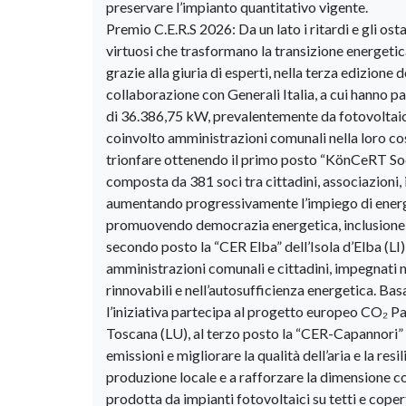
preservare l’impianto quantitativo vigente.
Premio C.E.R.S 2026: Da un lato i ritardi e gli ost
virtuosi che trasformano la transizione energetic
grazie alla giuria di esperti, nella terza edizione
collaborazione con Generali Italia, a cui hanno 
di 36.386,75 kW, prevalentemente da fotovoltaico 
coinvolto amministrazioni comunali nella loro cos
trionfare ottenendo il primo posto “KönCeRT So
composta da 381 soci tra cittadini, associazioni, 
aumentando progressivamente l’impiego di energia 
promuovendo democrazia energetica, inclusione e 
secondo posto la “CER Elba” dell’Isola d’Elba (LI)
amministrazioni comunali e cittadini, impegnati ne
rinnovabili e nell’autosufficienza energetica. Basa
l’iniziativa partecipa al progetto europeo CO₂ Pa
Toscana (LU), al terzo posto la “CER-Capannori” 
emissioni e migliorare la qualità dell’aria e la re
produzione locale e a rafforzare la dimensione c
prodotta da impianti fotovoltaici su tetti e coper