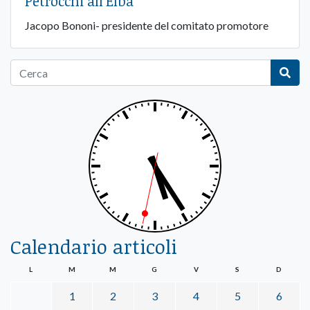
Petrocchi all’Elba
Jacopo Bononi- presidente del comitato promotore
Calendario articoli
L
M
M
G
V
S
D
1
2
3
4
5
6