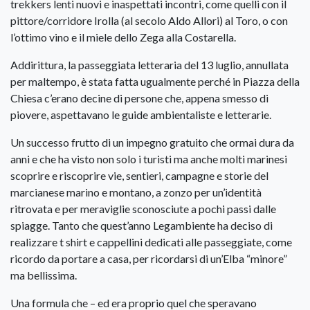
trekkers lenti nuovi e inaspettati incontri, come quelli con il
pittore/corridore Irolla (al secolo Aldo Allori) al Toro, o con
l’ottimo vino e il miele dello Zega alla Costarella.
Addirittura, la passeggiata letteraria del 13 luglio, annullata
per maltempo, è stata fatta ugualmente perché in Piazza della
Chiesa c’erano decine di persone che, appena smesso di
piovere, aspettavano le guide ambientaliste e letterarie.
Un successo frutto di un impegno gratuito che ormai dura da
anni e che ha visto non solo i turisti ma anche molti marinesi
scoprire e riscoprire vie, sentieri, campagne e storie del
marcianese marino e montano, a zonzo per un’identità
ritrovata e per meraviglie sconosciute a pochi passi dalle
spiagge. Tanto che quest’anno Legambiente ha deciso di
realizzare t shirt e cappellini dedicati alle passeggiate, come
ricordo da portare a casa, per ricordarsi di un’Elba “minore”
ma bellissima.
Una formula che – ed era proprio quel che speravano