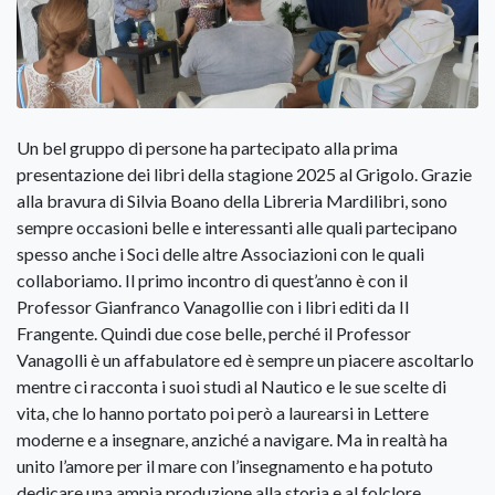
Un bel gruppo di persone ha partecipato alla prima
presentazione dei libri della stagione 2025 al Grigolo. Grazie
alla bravura di Silvia Boano della Libreria Mardilibri, sono
sempre occasioni belle e interessanti alle quali partecipano
spesso anche i Soci delle altre Associazioni con le quali
collaboriamo. Il primo incontro di quest’anno è con il
Professor Gianfranco Vanagollie con i libri editi da Il
Frangente. Quindi due cose belle, perché il Professor
Vanagolli è un affabulatore ed è sempre un piacere ascoltarlo
mentre ci racconta i suoi studi al Nautico e le sue scelte di
vita, che lo hanno portato poi però a laurearsi in Lettere
moderne e a insegnare, anziché a navigare. Ma in realtà ha
unito l’amore per il mare con l’insegnamento e ha potuto
dedicare una ampia produzione alla storia e al folclore