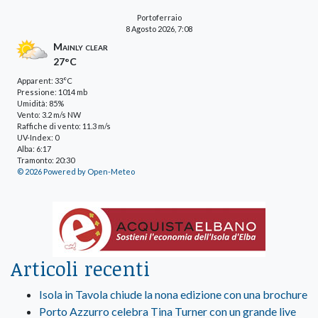
Portoferraio
8 Agosto 2026, 7:08
Mainly clear
27°C
Apparent: 33°C
Pressione: 1014 mb
Umidità: 85%
Vento: 3.2 m/s NW
Raffiche di vento: 11.3 m/s
UV-Index: 0
Alba: 6:17
Tramonto: 20:30
© 2026 Powered by Open-Meteo
Articoli recenti
Isola in Tavola chiude la nona edizione con una brochure
Porto Azzurro celebra Tina Turner con un grande live