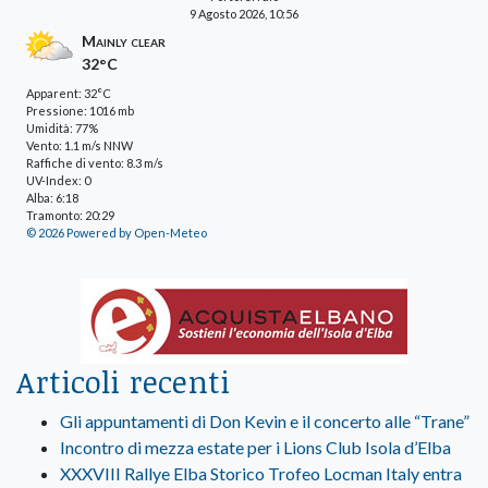
9 Agosto 2026, 10:56
Mainly clear
32°C
Apparent: 32°C
Pressione: 1016 mb
Umidità: 77%
Vento: 1.1 m/s NNW
Raffiche di vento: 8.3 m/s
UV-Index: 0
Alba: 6:18
Tramonto: 20:29
© 2026 Powered by Open-Meteo
Articoli recenti
Gli appuntamenti di Don Kevin e il concerto alle “Trane”
Incontro di mezza estate per i Lions Club Isola d’Elba
XXXVIII Rallye Elba Storico Trofeo Locman Italy entra