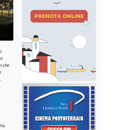
ù
lo
as che
e
.
ta.