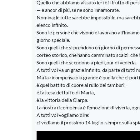
Quello che abbiamo vissuto ieri è il frutto di per
— e ancor di più, se ne sono innamorate.
Nominarle tutte sarebbe impossibile, ma sarebbe 
elenco infinito.
Sono le persone che vivono e lavorano all’Innamor
giorno speciale.
Sono quelli che si prendono un giorno di permesso 
corteo storico, che hanno camminato scalzi, che 
Sono quelli che scendono a piedi, pur di vederla.
A tutti voi va un grazie infinito, da parte di tutti no
Ma la ricompensa più grande è quella che ci por
è quel battito di cuore al rullo dei tamburi,
è l’attesa del tuffo di Maria,
è la vittoria della Ciarpa.
La nostra ricompensa è l’emozione di viverla, ogni
A tutti voi vogliamo dire:
ci vediamo il prossimo 14 luglio, sempre sulla sp