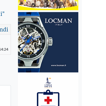
i
”
ndi
 14:24