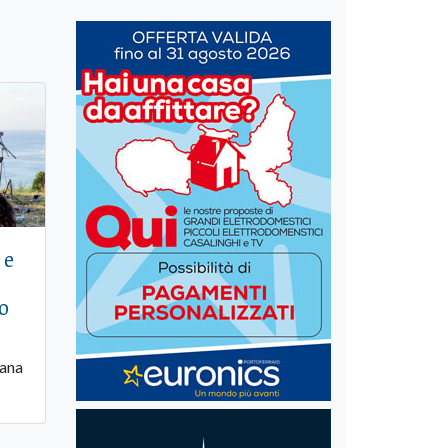
 e
vo
mana