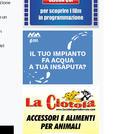
izione
n un
n
del