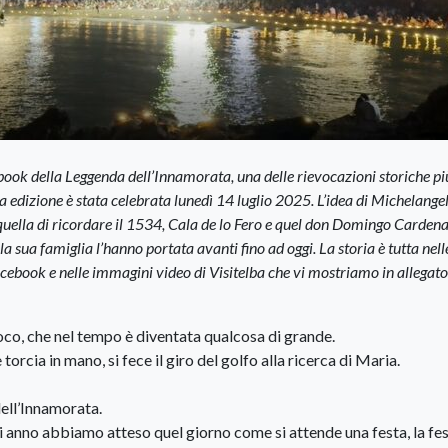
book della Leggenda dell’Innamorata, una delle rievocazioni storiche pi
ma edizione è stata celebrata lunedì 14 luglio 2025. L’idea di Michelange
 quella di ricordare il 1534, Cala de lo Fero e quel don Domingo Carden
la sua famiglia l’hanno portata avanti fino ad oggi. La storia è tutta nell
facebook e nelle immagini video di Visitelba che vi mostriamo in allegato
ioco, che nel tempo è diventata qualcosa di grande.
rcia in mano, si fece il giro del golfo alla ricerca di Maria.
ell’Innamorata.
gni anno abbiamo atteso quel giorno come si attende una festa, la fes