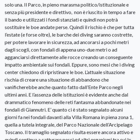
solo una. Il Parco, in pieno marasma politico/istituzionale e
senza più presidente e direttivo, non è riuscito in tempo a fare
il bando e utilizzati i fondi stanziati e quindi non potrà
sostituire le boe andate perse. Quindi il rischio è che per tutta
l’estate (e forse oltre), le barche dei diving saranno costrette,
per potere lavorare in sicurezza, ad ancorarsi a pochi metri
dagli scogli, con fondali di appena uno-due metri o ad
agganciarsi direttamente alle rocce creando un conseguente
impatto ambientale sui fondali. Eppure, sono mesi che i diving
center chiedono di ripristinare le boe. L’attuale situazione
rischia di creare una situazione di abbandono che
vanificherebbe anche quanto fatto dall’Ente Parco negli
ultimi anni. E l’assenza delle istituzioni è evidente anche dal
drammatico fenomeno delle reti fantasma abbandonate nei
fondali di Giannutri. E’ quanto ci è stato segnalato alcuni
giorni fa nei fondali davanti alla Villa Romana in piena zona 1,
quella a tutela integrale, del Parco Nazionale dell’Arcipelago
Toscano. Il tramaglio segnalato risulta essere ancora attivo e
quindi continua a catturare pesci ed altri organismi tra cui le