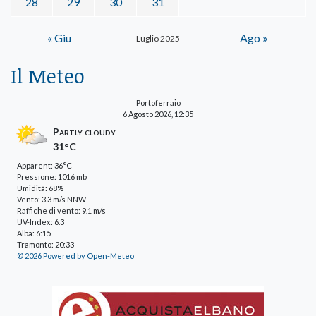
28
29
30
31
« Giu
Ago »
Luglio 2025
Il Meteo
Portoferraio
6 Agosto 2026, 12:35
Partly cloudy
31°C
Apparent: 36°C
Pressione: 1016 mb
Umidità: 68%
Vento: 3.3 m/s NNW
Raffiche di vento: 9.1 m/s
UV-Index: 6.3
Alba: 6:15
Tramonto: 20:33
© 2026 Powered by Open-Meteo