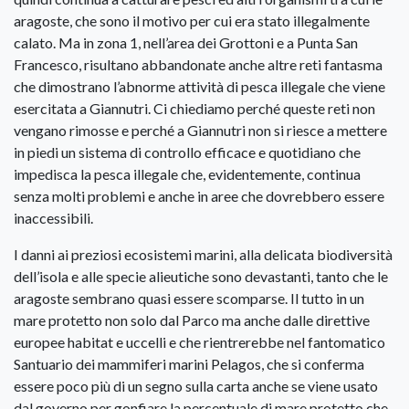
aragoste, che sono il motivo per cui era stato illegalmente
calato. Ma in zona 1, nell’area dei Grottoni e a Punta San
Francesco, risultano abbandonate anche altre reti fantasma
che dimostrano l’abnorme attività di pesca illegale che viene
esercitata a Giannutri. Ci chiediamo perché queste reti non
vengano rimosse e perché a Giannutri non si riesce a mettere
in piedi un sistema di controllo efficace e quotidiano che
impedisca la pesca illegale che, evidentemente, continua
senza molti problemi e anche in aree che dovrebbero essere
inaccessibili.
I danni ai preziosi ecosistemi marini, alla delicata biodiversità
dell’isola e alle specie alieutiche sono devastanti, tanto che le
aragoste sembrano quasi essere scomparse. Il tutto in un
mare protetto non solo dal Parco ma anche dalle direttive
europee habitat e uccelli e che rientrerebbe nel fantomatico
Santuario dei mammiferi marini Pelagos, che si conferma
essere poco più di un segno sulla carta anche se viene usato
dal governo per gonfiare la percentuale di mare protetto che