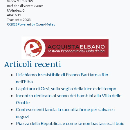
Vento: 2.8 m/s NW
Raffiche di vento: 9.3 m/s
UV-Index: 0
Alba: 6:15
Tramonto: 20:33
© 2026 Powered by Open-Meteo
Articoli recenti
Il richiamo irresistibile di Franco Battiato a Rio
nell’Elba
La pittura di Orsi, sulla soglia della luce e del tempo
Incontro dedicato al sonno dei bambini alla Villa delle
Grotte
Confesercenti lancia la raccolta firme per salvare i
negozi
Piazza della Republica: e come se non bastasse…il buio