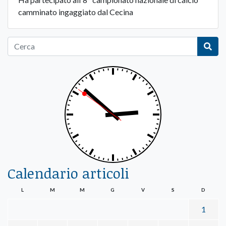
camminato ingaggiato dal Cecina
Calendario articoli
L
M
M
G
V
S
D
1