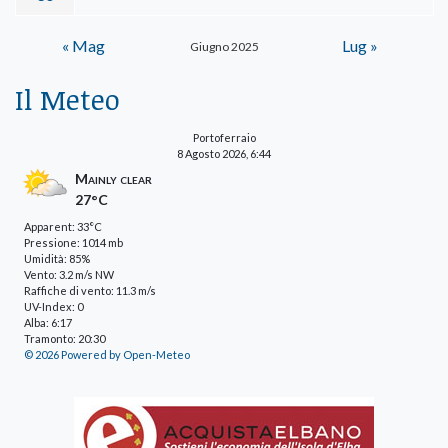
« Mag
Lug »
Giugno 2025
Il Meteo
Portoferraio
8 Agosto 2026, 6:44
Mainly clear
27°C
Apparent: 33°C
Pressione: 1014 mb
Umidità: 85%
Vento: 3.2 m/s NW
Raffiche di vento: 11.3 m/s
UV-Index: 0
Alba: 6:17
Tramonto: 20:30
© 2026 Powered by Open-Meteo