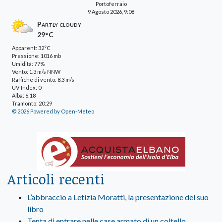
Portoferraio
9 Agosto 2026, 9:08
Partly cloudy
29°C
Apparent: 32°C
Pressione: 1016 mb
Umidità: 77%
Vento: 1.3 m/s NNW
Raffiche di vento: 8.3 m/s
UV-Index: 0
Alba: 6:18
Tramonto: 20:29
© 2026 Powered by Open-Meteo
Articoli recenti
L’abbraccio a Letizia Moratti, la presentazione del suo
libro
Tenta di entrare nelle case armato di un coltello,