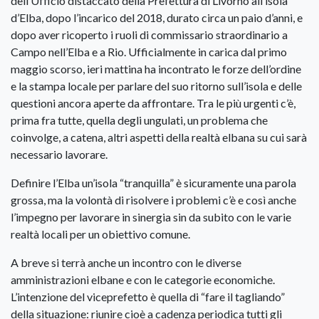
dell’Ufficio distaccato della Prefettura di Livorno all’isola
d’Elba, dopo l’incarico del 2018, durato circa un paio d’anni, e
dopo aver ricoperto i ruoli di commissario straordinario a
Campo nell’Elba e a Rio. Ufficialmente in carica dal primo
maggio scorso, ieri mattina ha incontrato le forze dell’ordine
e la stampa locale per parlare del suo ritorno sull’isola e delle
questioni ancora aperte da affrontare.
Tra le più urgenti c’è,
prima fra tutte, quella degli ungulati, un problema che
coinvolge, a catena, altri aspetti della realtà elbana su cui sarà
necessario lavorare.
Definire l’Elba un’isola “tranquilla” è sicuramente una parola
grossa, ma la volontà di risolvere i problemi c’è e così anche
l’impegno per lavorare in sinergia sin da subito con le varie
realtà locali per un obiettivo comune.
A breve si terrà anche un incontro con le diverse
amministrazioni elbane e con le categorie economiche.
L’intenzione del viceprefetto è quella di “fare il tagliando”
della situazione: riunire cioè a cadenza periodica tutti gli