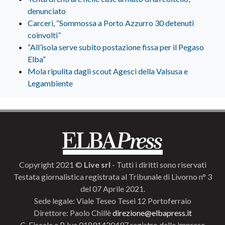
denunciato
Carceri, “Sommossa a Porto Azzurro 30 detenuti
coinvolti”
“All’isola serve subito postazione fissa per il Pegaso
Elba”
Mola ripulita dagli scout Agesci della Valsusa e
Legambiente
Copyright 2021 ©
Live srl
- Tutti i diritti sono riservati
Testata giornalistica registrata al Tribunale di Livorno n° 3
del 07 Aprile 2021.
Sede legale: Viale Teseo Tesei 12 Portoferraio
Direttore: Paolo Chillè
direzione@elbapress.it
C. Fiscale e P. Iva 01891420497 registro delle imprese