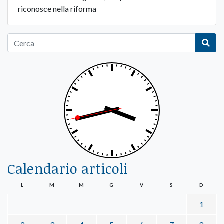
riconosce nella riforma
Calendario articoli
L
M
M
G
V
S
D
1