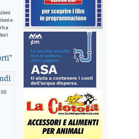
zioni
zioni e
rica
iori
rti
”
ndi
i 50