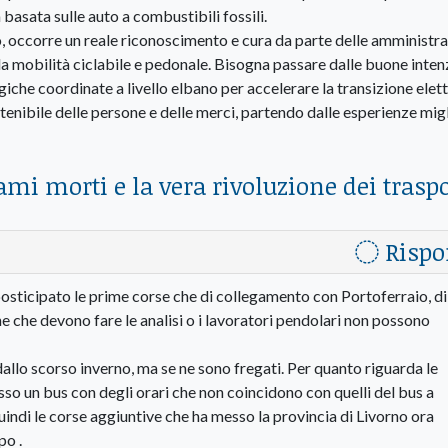
basata sulle auto a combustibili fossili.
 occorre un reale riconoscimento e cura da parte delle amministra
ella mobilità ciclabile e pedonale. Bisogna passare dalle buone inten
iche coordinate a livello elbano per accelerare la transizione elett
stenibile delle persone e delle merci, partendo dalle esperienze migl
rami morti e la vera rivoluzione dei traspo
Rispo
a posticipato le prime corse che di collegamento con Portoferraio, d
ne che devono fare le analisi o i lavoratori pendolari non possono
i dallo scorso inverno, ma se ne sono fregati. Per quanto riguarda le
messo un bus con degli orari che non coincidono con quelli del bus a
indi le corse aggiuntive che ha messo la provincia di Livorno ora
po .