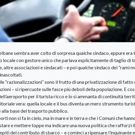
ni elbane sembra aver colto di sorpresa qualche sindaco, eppure era 
o locale con gestore unico che parlava esplicitamente di taglio di t
 altre associazioni e sindacati – e poi qualche sindaco dei “rami m
nascoltati.
lle “razionalizzazioni” sono il frutto di una privatizzazione di fatto 
ioni – si ripercuote sulle fasce più deboli della popolazione. E così
’aeroporto per il turista ricco e lo si ammanta di continuità territ
rritoriale vera: quella locale e il bus diventa un mero strumento turis
alla base del trasporto pubblico.
porti non si fa in cielo, ma in mare e in terra e che i Comuni che hann
tare e mettere toppe ma indicare una nuova politica che rafforzi il
iti del contributo di sbarco – e cominci a ripensare l’inquinante e