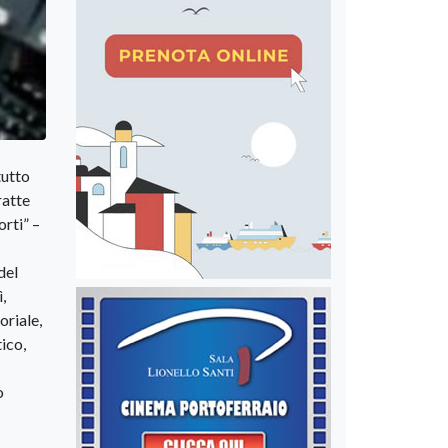
tutto
ratte
orti” –
del
,
oriale,
tico,
o