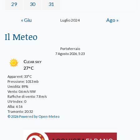
29
30
31
« Giu
Ago »
Luglio 2024
Il Meteo
Portoferraio
7 Agosto 2026, 5:23
Clear sky
27°C
Apparent: 33°C
Pressione: 1013 mb
Umidità: 89%
Vento: 0.6 m/s NW
Raffiche di vento: 7.8 m/s
UV-Index: 0
Alba: 6:16
Tramonto: 20:32
© 2026 Powered by Open-Meteo