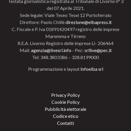
Testata giornalistica registrata al Tribunale di Livorno n° 3
del 07 Aprile 2021.
Sede legale: Viale Teseo Tesei 12 Portoferraio
Direttore: Paolo Chillè
direzione@elbapress.it
C. Fiscale e P. Iva 01891420497 registro delle imprese
Maremma e Tirreno
R.E.A. Livorno Registro delle imprese Li- 206464
Mail:
agenzia@livesrl.info
- Pec:
srllive@pec.it
Tel: 348.3803386 – 328.8199000
Programmazione e layout
Infoelba srl
Privacy Policy
Cookie Policy
Pubblicità elettorale
Codice etico
Contatti