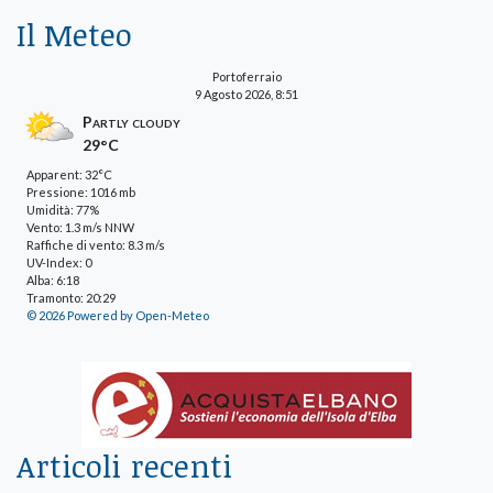
Il Meteo
Portoferraio
9 Agosto 2026, 8:51
Partly cloudy
29°C
Apparent: 32°C
Pressione: 1016 mb
Umidità: 77%
Vento: 1.3 m/s NNW
Raffiche di vento: 8.3 m/s
UV-Index: 0
Alba: 6:18
Tramonto: 20:29
© 2026 Powered by Open-Meteo
Articoli recenti