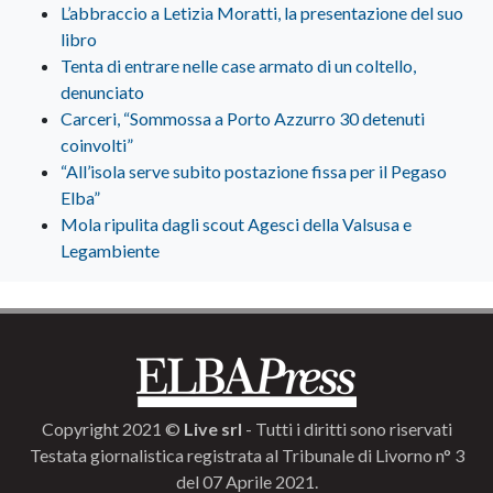
L’abbraccio a Letizia Moratti, la presentazione del suo
libro
Tenta di entrare nelle case armato di un coltello,
denunciato
Carceri, “Sommossa a Porto Azzurro 30 detenuti
coinvolti”
“All’isola serve subito postazione fissa per il Pegaso
Elba”
Mola ripulita dagli scout Agesci della Valsusa e
Legambiente
Copyright 2021 ©
Live srl
- Tutti i diritti sono riservati
Testata giornalistica registrata al Tribunale di Livorno n° 3
del 07 Aprile 2021.