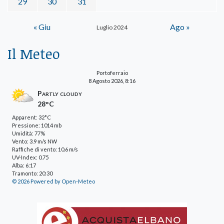
29
30
31
« Giu
Ago »
Luglio 2024
Il Meteo
Portoferraio
8 Agosto 2026, 8:16
Partly cloudy
28°C
Apparent: 32°C
Pressione: 1014 mb
Umidità: 77%
Vento: 3.9 m/s NW
Raffiche di vento: 10.6 m/s
UV-Index: 0.75
Alba: 6:17
Tramonto: 20:30
© 2026 Powered by Open-Meteo