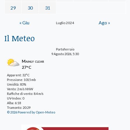
29
30
31
« Giu
Ago »
Luglio 2024
Il Meteo
Portoferraio
9 Agosto 2026, 5:30
Mainly clear
27°C
Apparent: 32°C
Pressione: 1015 mb
Umidità: 83%
Vento: 2 m/s NNW
Raffiche di vento: 8.4 m/s
UV-Index: 0
Alba: 6:18
Tramonto: 20:29
© 2026 Powered by Open-Meteo