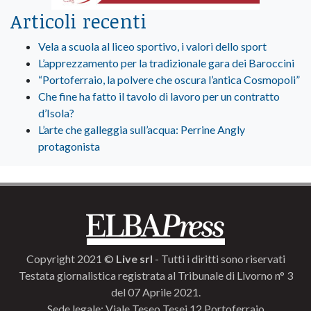
Articoli recenti
Vela a scuola al liceo sportivo, i valori dello sport
L’apprezzamento per la tradizionale gara dei Baroccini
“Portoferraio, la polvere che oscura l’antica Cosmopoli”
Che fine ha fatto il tavolo di lavoro per un contratto
d’Isola?
L’arte che galleggia sull’acqua: Perrine Angly
protagonista
Copyright 2021 ©
Live srl
- Tutti i diritti sono riservati
Testata giornalistica registrata al Tribunale di Livorno n° 3
del 07 Aprile 2021.
Sede legale: Viale Teseo Tesei 12 Portoferraio