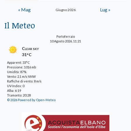
« Mag
Lug »
Giugno 2026
Il Meteo
Portoferraio
10 Agosto 2026, 11:21
Clear sky
31°C
Apparent: 33°C
Pressione: 1016 mb
Umidità: 87%
Vento: 2.1 m/s NNW
Raffiche di vento: 8 m/s
UV-Index: 0
Alba: 6:19
Tramonto: 20:28
© 2026 Powered by Open-Meteo