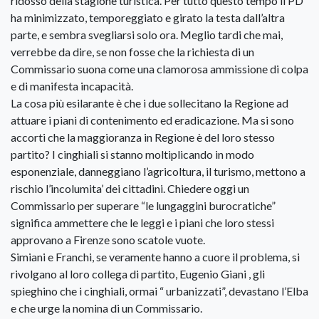
ridosso della stagione turistica. Per tutto questo tempo il PD
ha minimizzato, temporeggiato e girato la testa dall’altra
parte, e sembra svegliarsi solo ora. Meglio tardi che mai,
verrebbe da dire, se non fosse che la richiesta di un
Commissario suona come una clamorosa ammissione di colpa
e di manifesta incapacità.
La cosa più esilarante è che i due sollecitano la Regione ad
attuare i piani di contenimento ed eradicazione. Ma si sono
accorti che la maggioranza in Regione è del loro stesso
partito? I cinghiali si stanno moltiplicando in modo
esponenziale, danneggiano l’agricoltura, il turismo, mettono a
rischio l’incolumita’ dei cittadini. Chiedere oggi un
Commissario per superare “le lungaggini burocratiche”
significa ammettere che le leggi e i piani che loro stessi
approvano a Firenze sono scatole vuote.
Simiani e Franchi, se veramente hanno a cuore il problema, si
rivolgano al loro collega di partito, Eugenio Giani , gli
spieghino che i cinghiali, ormai “ urbanizzati”, devastano l’Elba
e che urge la nomina di un Commissario.