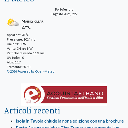
Portoferraio
8 Agosto 2026, 6:27
Mainly clear
27°C
Apparent: 31°C
Pressione: 1014 mb
Umidità: 80%
Vento: 3.4 m/s NW
Raffiche di vento: 11.3 m/s
UV-Index: 0
Alba: 6:17
Tramonto: 20:30
© 2026 Powered by Open-Meteo
Articoli recenti
Isola in Tavola chiude la nona edizione con una brochure
Porto Azzurro celebra Tina Turner con un grande live