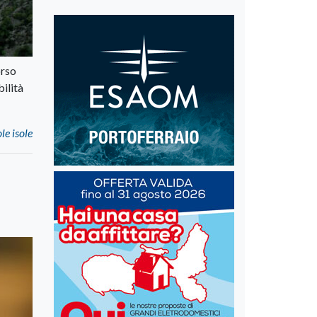
orso
bilità
le isole
a