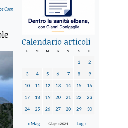
nce Csen
ole
Calendario articoli
L
M
M
G
V
S
D
1
2
3
4
5
6
7
8
9
10
11
12
13
14
15
16
17
18
19
20
21
22
23
24
25
26
27
28
29
30
« Mag
Lug »
Giugno 2024