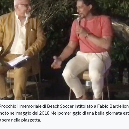
Procchio il memoriale di Beach Soccer intitolato a Fabio Bardelloni
oto nel maggio del 2018.Nel pomeriggio di una bella giornata esti
a sera nella piazzetta.