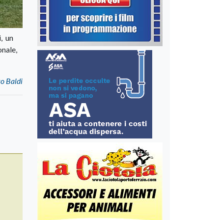
i, un
onale,
ro Baldi