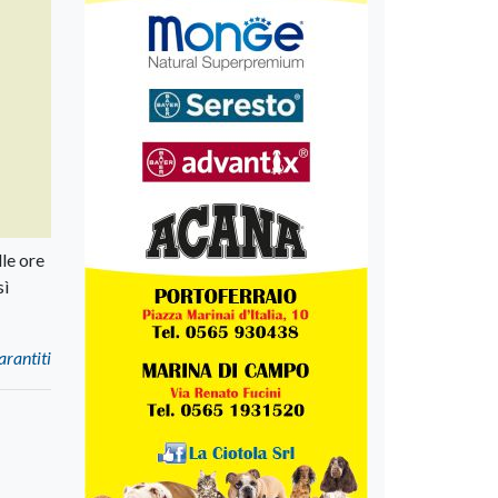
le ore
sì
arantiti