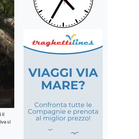
 il
va si