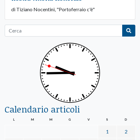
di Tiziano Nocentini, "Portoferraio c'è"
Calendario articoli
L
M
M
G
V
S
D
1
2