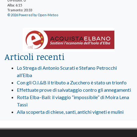
UV-Index: 0
Alba: 6:15
Tramonto: 20:33
© 2026 Powered by Open-Meteo
Articoli recenti
Lo Strega di Antonio Scurati e Stefano Petrocchi
all’Elba
Con gli O.I.&B il tributo a Zucchero è stato un trionfo
Effettuate prove di salvataggio contro gli annegamenti
Rotta Elba–Bali: il viaggio “impossibile” di Moira Lena
Tassi
Alla scoperta di chiese, santi, antichi vigneti e mulini