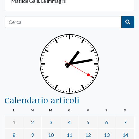
Matilde Galli. Le immagini
Calendario articoli
L
M
M
G
V
S
D
1
2
3
4
5
6
7
8
9
10
11
12
13
14