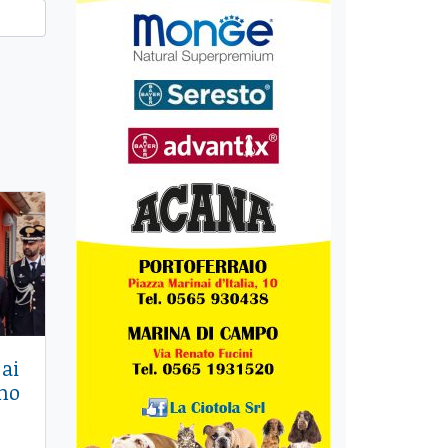
 ai
amo