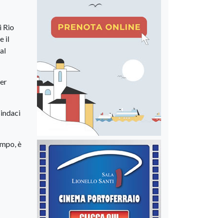
i Rio
 il
al
per
sindaci
ampo, è