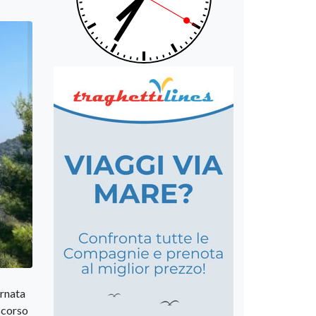
ornata
 scorso