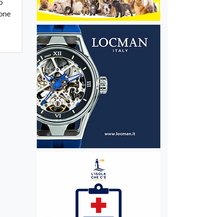
o
ione