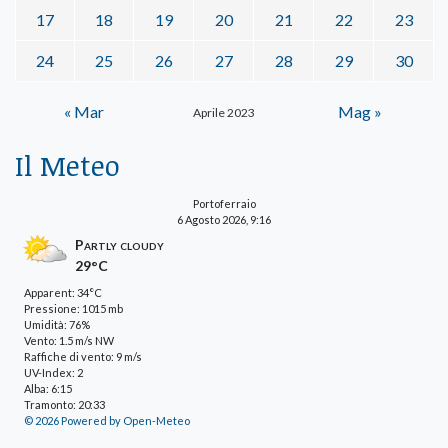
17
18
19
20
21
22
23
24
25
26
27
28
29
30
« Mar
Mag »
Aprile 2023
Il Meteo
Portoferraio
6 Agosto 2026, 9:16
Partly cloudy
29°C
Apparent: 34°C
Pressione: 1015 mb
Umidità: 76%
Vento: 1.5 m/s NW
Raffiche di vento: 9 m/s
UV-Index: 2
Alba: 6:15
Tramonto: 20:33
© 2026 Powered by Open-Meteo