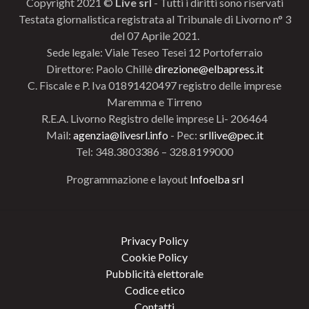
Copyright 2021 ©
Live srl
- Tutti i diritti sono riservati
Testata giornalistica registrata al Tribunale di Livorno n° 3
del 07 Aprile 2021.
Sede legale: Viale Teseo Tesei 12 Portoferraio
Direttore: Paolo Chillè
direzione@elbapress.it
C. Fiscale e P. Iva 01891420497 registro delle imprese
Maremma e Tirreno
R.E.A. Livorno Registro delle imprese Li- 206464
Mail:
agenzia@livesrl.info
- Pec:
srllive@pec.it
Tel: 348.3803386 – 328.8199000
Programmazione e layout
Infoelba srl
Privacy Policy
Cookie Policy
Pubblicità elettorale
Codice etico
Contatti