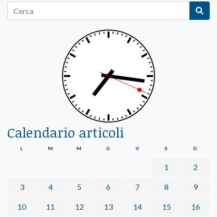
Calendario articoli
L
M
M
G
V
S
D
1
2
3
4
5
6
7
8
9
10
11
12
13
14
15
16