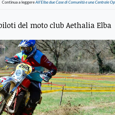
Continua a leggere
All’Elba due Case di Comunità e una Centrale Op
iloti del moto club Aethalia Elba