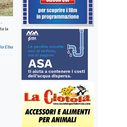
.
ta la
lia Elba