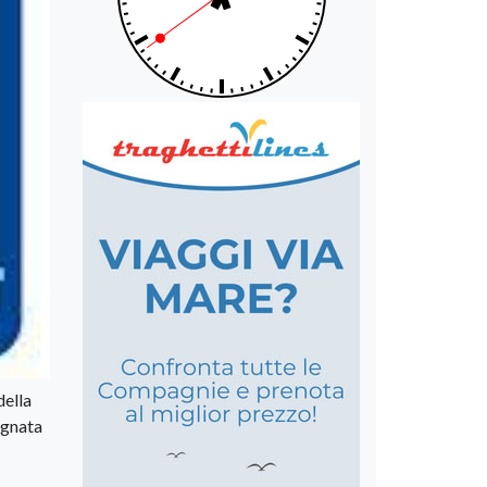
della
egnata