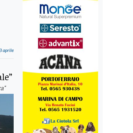
 aprile
le”
ra"