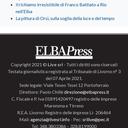
Il richiamo irresistibile di Franco Battiato a Rio
nell’Elba
La pittura di Orsi, sulla soglia della luce e del tempo
Copyright 2021 ©
Live srl
- Tutti i diritti sono riservati
Testata giornalistica registrata al Tribunale di Livorno n° 3
del 07 Aprile 2021.
Sede legale: Viale Teseo Tesei 12 Portoferraio
Direttore: Paolo Chillè
direzione@elbapress.it
C. Fiscale e P. Iva 01891420497 registro delle imprese
Maremma e Tirreno
R.E.A. Livorno Registro delle imprese Li- 206464
Mail:
agenzia@livesrl.info
- Pec:
srllive@pec.it
Tel: 348.3803386 – 328.8199000