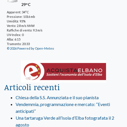
29°C
Apparent: 34°C
Pressione: 1016 mb
Umidità: 93%
Vento: 2.8 m/s NNW
Raffiche di vento: 9.3 m/s
UV-Index: 0
Alba: 6:15
Tramonto: 20:33
© 2026 Powered by Open-Meteo
Articoli recenti
Chiesa della S.S. Annunziata e il suo pianista
Vendemmia, programmazione e mercato: “Eventi
anticipati”
Una tartaruga Verde all’Isola d’Elba fotografata il 2
agosto