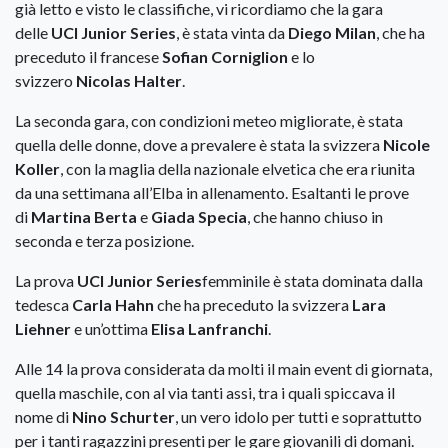
già letto e visto le classifiche, vi ricordiamo che la gara
delle
UCI Junior Series
, è stata vinta da
Diego Milan
, che ha
preceduto il francese
Sofian Corniglion
e lo
svizzero
Nicolas Halter
.
La seconda gara, con condizioni meteo migliorate, è stata
quella delle donne, dove a prevalere è stata la svizzera
Nicole
Koller
, con la maglia della nazionale elvetica che era riunita
da una settimana all’Elba in allenamento. Esaltanti le prove
di
Martina Berta
e
Giada Specia
, che hanno chiuso in
seconda e terza posizione.
La prova
UCI Junior Series
femminile è stata dominata dalla
tedesca
Carla Hahn
che ha preceduto la svizzera
Lara
Liehner
e un’ottima
Elisa Lanfranchi
.
Alle 14 la prova considerata da molti il main event di giornata,
quella maschile, con al via tanti assi, tra i quali spiccava il
nome di
Nino Schurter
, un vero idolo per tutti e soprattutto
per i tanti ragazzini presenti per le gare giovanili di domani.