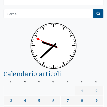
Calendario articoli
L
M
M
G
V
S
D
1
2
3
4
5
6
7
8
9