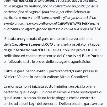
degli
Internazionali d’Italia Series
, è successo davvero di tutto,
dalla pioggia del mattino, che ha costretto ad un posticipo delle
partenze, fino al bagno di folla finale, per Nino Schurter in
particolare, ma per tutti i concorrenti e gli organizzatori di un
evento unico. Il percorso elbano del
Capoliveri Bike Park
anche
quest’anno ha offerto grande spettacolo con la sua prova
UCI HC.
E’ stata una giornata di gare esaltante la terza edizione
della
Capoliveri Legend XCO
che, che ha ospitato la tappa
degli
Internazionali d’Italia Series
, con una prova
UCI HC
. Il
bellissimo ed esaltante percorso del
Capoliveri Bike Park
ha
enfatizzato tutte le prove delle categorie agonistiche.
Tutte le gare hanno avuto il parterre Start/Finish presso le
Miniere Vallone in località Vallone Alto di Capoliveri.
La giornata non è iniziata sotto i migliori auspici, la prima
partenza, quella degli Juniores maschili, è stata posticipata di
quasi un’ora, a causa di una forte pioggia che ha costretto
anche ad alcuni tagli del percorso. Delle cronache gara avrete