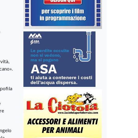
e
vità,
scano».
pofila
e
re
Angelo
la,