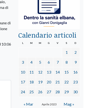
aio,
ema di
mune di
tione
Calendario articoli
L
M
M
G
V
S
D
3 10:06
1
2
3
4
5
6
7
8
9
10
11
12
13
14
15
16
17
18
19
20
21
22
23
24
25
26
27
28
29
30
« Mar
Mag »
Aprile 2023