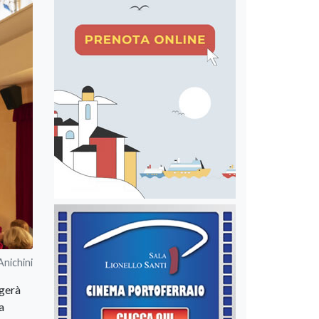
Anichini
lgerà
a