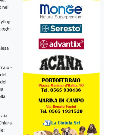
o nel
tyling
luoghi
hiesa
rraio –
 dei
 del
sa
lla
raia
Chiara
Nei