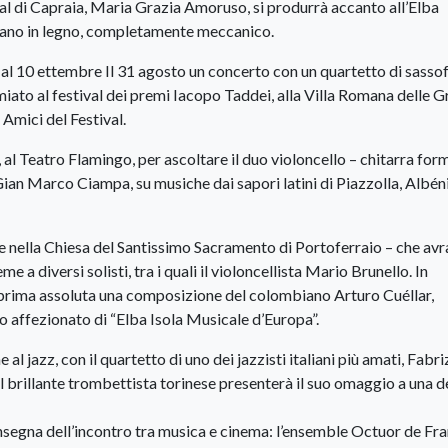
tival di Capraia, Maria Grazia Amoruso, si produrrà accanto all’Elba
gano in legno, completamente meccanico.
 al 10 ettembre
Il 31 agosto un concerto con un quartetto di sasso
miato al festival dei premi Iacopo Taddei, alla Villa Romana delle G
 Amici del Festival.
, al Teatro Flamingo, per ascoltare il duo violoncello – chitarra fo
 Gian Marco Ciampa, su musiche dai sapori latini di Piazzolla, Albén
re nella Chiesa del Santissimo Sacramento di Portoferraio – che av
 a diversi solisti, tra i quali il violoncellista Mario Brunello. In
 prima assoluta una composizione del colombiano Arturo Cuéllar,
o affezionato di “Elba Isola Musicale d’Europa”.
l jazz, con il quartetto di uno dei jazzisti italiani più amati, Fabri
 brillante trombettista torinese presenterà il suo omaggio a una d
insegna dell’incontro tra musica e cinema: l’ensemble Octuor de Fran