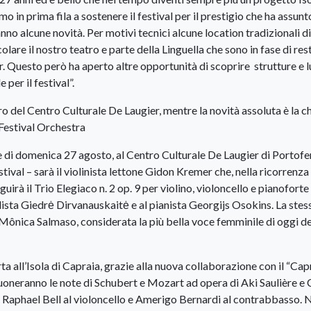
 in prima fila a sostenere il festival per il prestigio che ha assunt
no alcune novità. Per motivi tecnici alcune location tradizionali di
lare il nostro teatro e parte della Linguella che sono in fase di res
. Questo però ha aperto altre opportunità di scoprire strutture e 
per il festival”.
tro del Centro Culturale De Laugier, mentre la novità assoluta è la c
 Festival Orchestra
 di domenica 27 agosto, al Centro Culturale De Laugier di Portofe
tival – sarà il violinista lettone Gidon Kremer che, nella ricorrenza
irà il Trio Elegiaco n. 2 op. 9 per violino, violoncello e pianoforte
ista Giedrė Dirvanauskaitė e al pianista Georgijs Osokins. La stes
i Mônica Salmaso, considerata la più bella voce femminile di oggi de
ta all’Isola di Capraia, grazie alla nuova collaborazione con il “Cap
suoneranno le note di Schubert e Mozart ad opera di Aki Saulière e 
, Raphael Bell al violoncello e Amerigo Bernardi al contrabbasso. 