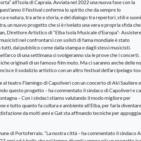
porta” all’Isola di Capraia. Avviata nel 2022 una nuova fase con la
quest’anno il Festival conferma lo spirito che da sempre lo
e natura, tra arte e storia, e del dialogo tra repertori, stili e suoni
ra, un nuovo progetto che si è rivelato una vera e propria sfida che
n, Direttore Artistico di “Elba Isola Musicale d’Europa”- Assister
 musicisti nel confrontarsi con solisti di fama mondiale è stato
 tutti, dal pubblico come dalla stampa e dagli stessi musicisti.
ell’arco di una settimana si svolgeranno sia le prove che i concerti.
che originali di un famoso film muto. Ma ci saranno anche delle no
ancisce il sodalizio artistico con un altro festival dell’arcipelago to
ile al teatro Flamingo di Capoliveri con un concerto di Aki Sauliere e
pando questo progetto – ha commentato il sindaco di Capoliveri e ca
ontagna – Con i sindaci stiamo valutando il modo migliore per
 e tutto quanto fa cultura e ambiente all’Elba, per farla diventar
ddisfazione da molti anni e Gat sta affinando tecniche per appoggia
mune di Portoferraio. “La nostra città – ha commentato il sindaco 
 27 anni ed è bello che nel tempo diventi sempre più un progetto Iso