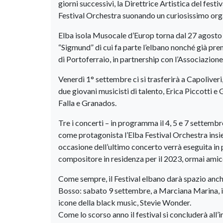
giorni successivi, la Direttrice Artistica del fes
Festival Orchestra suonando un curiosissimo or
Elba isola Musocale d’Europ torna dal 27 agosto
“Sigmund” di cui fa parte l’elbano nonché già pre
di Portoferraio, in partnership con l’Associazione
Venerdì 1° settembre ci si trasferirà a Capoliveri
due giovani musicisti di talento, Erica Piccotti e
Falla e Granados.
Tre i concerti – in programma il 4, 5 e 7 settemb
come protagonista l’Elba Festival Orchestra insieme
occasione dell’ultimo concerto verrà eseguita in
compositore in residenza per il 2023, ormai amic
Come sempre, il Festival elbano darà spazio anche a
Bosso: sabato 9 settembre, a Marciana Marina, il
icone della black music, Stevie Wonder.
Come lo scorso anno il festival si concluderà all’