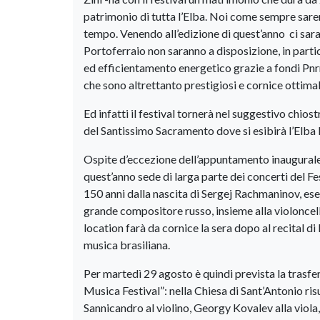
patrimonio di tutta l’Elba. Noi come sempre saremo
tempo. Venendo all’edizione di quest’anno ci saran
Portoferraio non saranno a disposizione, in partico
ed efficientamento energetico grazie a fondi Pnrr
che sono altrettanto prestigiosi e cornice ottimale 
Ed infatti il festival tornerà nel suggestivo chios
del Santissimo Sacramento dove si esibirà l’Elba
Ospite d’eccezione dell’appuntamento inaugurale
quest’anno sede di larga parte dei concerti del Fes
150 anni dalla nascita di Sergej Rachmaninov, esegu
grande compositore russo, insieme alla violoncell
location farà da cornice la sera dopo al recital d
musica brasiliana.
Per martedì 29 agosto è quindi prevista la trasfer
Musica Festival”: nella Chiesa di Sant’Antonio ri
Sannicandro al violino, Georgy Kovalev alla viola