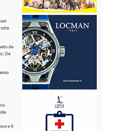
foni
rotte
rmato da
iz, De
ranno
zio
elle
ce e il