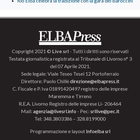
Rio Elba celebra la tradizione con la gara dei Baroccini
Copyright 2021 ©
Live srl
- Tutti i diritti sono riservati
Testata giornalistica registrata al Tribunale di Livorno n° 3
del 07 Aprile 2021.
Sede legale: Viale Teseo Tesei 12 Portoferraio
Direttore: Paolo Chillè
direzione@elbapress.it
C. Fiscale e P. Iva 01891420497 registro delle imprese
Maremma e Tirreno
R.E.A. Livorno Registro delle imprese Li- 206464
Mail:
agenzia@livesrl.info
- Pec:
srllive@pec.it
Tel: 348.3803386 – 328.8199000
Programmazione e layout
Infoelba srl