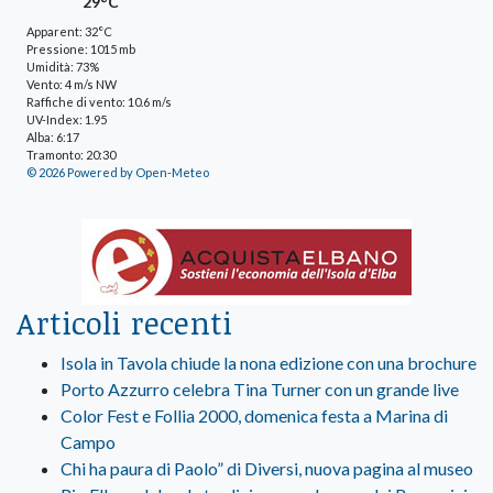
29°C
Apparent: 32°C
Pressione: 1015 mb
Umidità: 73%
Vento: 4 m/s NW
Raffiche di vento: 10.6 m/s
UV-Index: 1.95
Alba: 6:17
Tramonto: 20:30
© 2026 Powered by Open-Meteo
Articoli recenti
Isola in Tavola chiude la nona edizione con una brochure
Porto Azzurro celebra Tina Turner con un grande live
Color Fest e Follia 2000, domenica festa a Marina di
Campo
Chi ha paura di Paolo” di Diversi, nuova pagina al museo