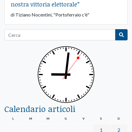
nostra vittoria elettorale”
di Tiziano Nocentini, "Portoferraio c'è"
Calendario articoli
L
M
M
G
V
S
D
1
2