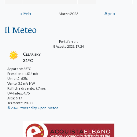
« Feb
Apr »
Marzo 2023
Il Meteo
Portoferraio
8 Agosto 2026, 17:24
Clear sky
31°C
Apparent: 35°C
Pressione: 1014 mb
Umidità: 65%
Vento: 3.2 m/s NW
Raffiche di vento: 9.7 m/s
UV-Index: 4.75
Alba: 6:17
Tramonto: 20:30
© 2026 Powered by Open-Meteo