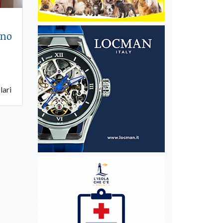
ono
lari