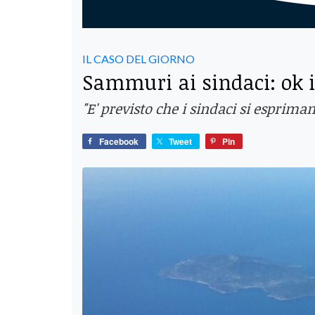
IL CASO DEL GIORNO
Sammuri ai sindaci: ok i
"E' previsto che i sindaci si esprim
Facebook
Tweet
Pin