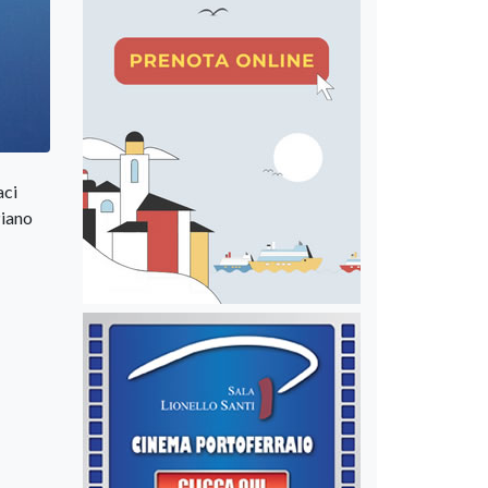
aci
Piano