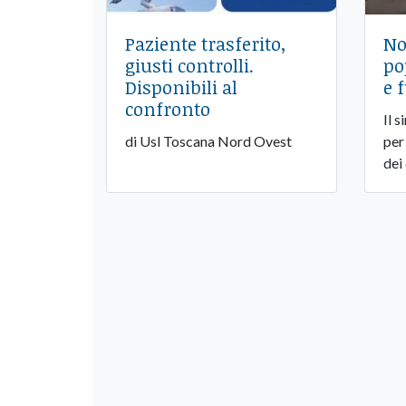
Paziente trasferito,
No
giusti controlli.
po
Disponibili al
e 
confronto
Il 
di Usl Toscana Nord Ovest
per
dei