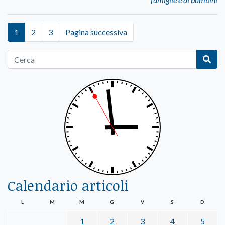
1
2
3
Pagina successiva
Calendario articoli
L
M
M
G
V
S
D
1
2
3
4
5