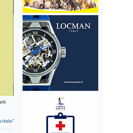
lli
 Italia”