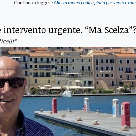
Continua a leggere
Allerta meteo codice giallo per vento e ma
ve intervento urgente. “Ma Scelza”
icelli*