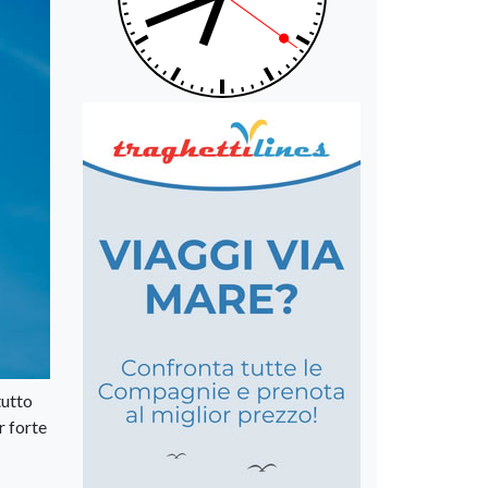
tutto
r forte