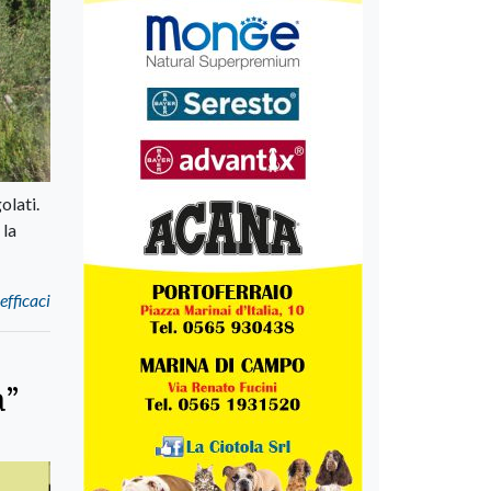
olati.
 la
efficaci
a”