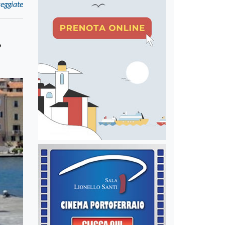
reggiate
?