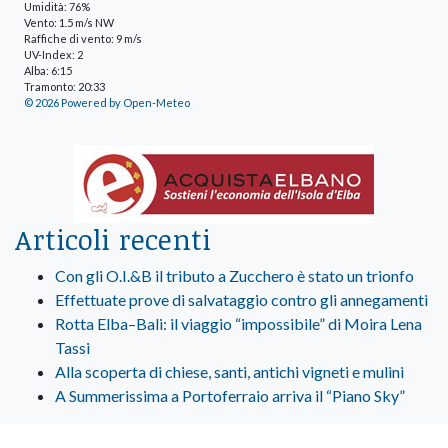
Umidità: 76%
Vento: 1.5 m/s NW
Raffiche di vento: 9 m/s
UV-Index: 2
Alba: 6:15
Tramonto: 20:33
© 2026 Powered by Open-Meteo
Articoli recenti
Con gli O.I.&B il tributo a Zucchero è stato un trionfo
Effettuate prove di salvataggio contro gli annegamenti
Rotta Elba–Bali: il viaggio “impossibile” di Moira Lena
Tassi
Alla scoperta di chiese, santi, antichi vigneti e mulini
A Summerissima a Portoferraio arriva il “Piano Sky”