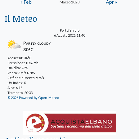
« Feb
Apr »
Marzo 2023
Il Meteo
Portoferraio
6 Agosto 2026, 11:40
Partly cloudy
30°C
Apparent: 34°C
Pressione: 1016 mb
Umidità: 93%
Vento: 3 m/s NNW
Raffiche di vento: 9 m/s
UV-Index: 0
Alba: 6:15
Tramonto: 20:33
© 2026 Powered by Open-Meteo