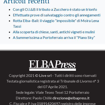
Articoli recenti
Con gli O.I.&B il tributo a Zucchero è stato un trionfo
Effettuate prove di salvataggio contro gli annegamenti
Rotta Elba–Bali: il viaggio “impossibile” di Moira Lena
Tassi
Alla scoperta di chiese, santi, antichi vigneti e mulini
A Summerissima a Portoferraio arriva il “Piano Sky”
Copyright 2021 ©
Live srl
- Tutti i diritti sono riservati
Testata giornalistica registrata al Tribunale di Livorno n° 3
del 07 Aprile 2021.
Sede legale: Viale Teseo Tesei 12 Portoferraio
Direttore: Paolo Chillè
direzione@elbapress.it
C. Fiscale e P. Iva 01891420497 registro delle imprese