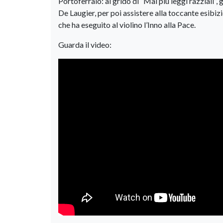
Portoferraio: al grido di “Mai più leggi razziali”,
De Laugier, per poi assistere alla toccante esib
che ha eseguito al violino l’Inno alla Pace.
Guarda il video: