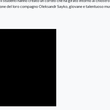
 gli studenti hanno creato un corteo che ha girato intorno al chiostro
izione del loro compagno Oleksandr Sayko, giovane e talentuoso mu