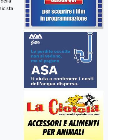
 della
sicista