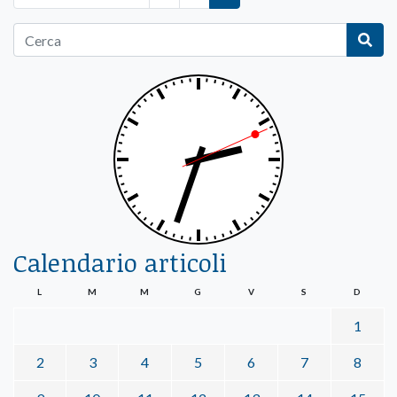
Calendario articoli
L
M
M
G
V
S
D
1
2
3
4
5
6
7
8