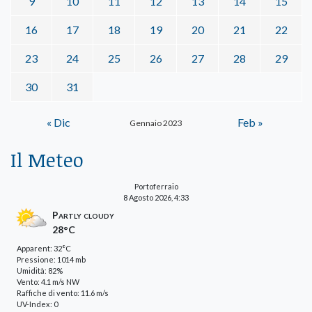
9
10
11
12
13
14
15
16
17
18
19
20
21
22
23
24
25
26
27
28
29
30
31
« Dic
Feb »
Gennaio 2023
Il Meteo
Portoferraio
8 Agosto 2026, 4:33
Partly cloudy
28°C
Apparent: 32°C
Pressione: 1014 mb
Umidità: 82%
Vento: 4.1 m/s NW
Raffiche di vento: 11.6 m/s
UV-Index: 0