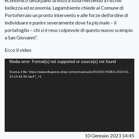
economico deturpano la nostra isola mettendo a rischio
bellezza ed economia. Legambiente chiede al Comune di
Portoferraio un pronto intervento e alle forze dell’ordine di
individuare e punire severamente dove fa più male – il
portafoglio – chi si è reso colpevole di questo nuovo scempio
a San Giovanni”.
Ecco il video
Video
Media error: Format(s) not supported or source(s) not found
Player
Scarica il file: https://www.elbapress.it/wp-content/uploads/2023/01/VIDEO-2023-01-
10-13-44-39.mp4?_=1
10 Gennaio 2023 14:45