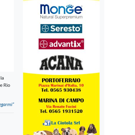
ola
 e Rio
iegarmi”