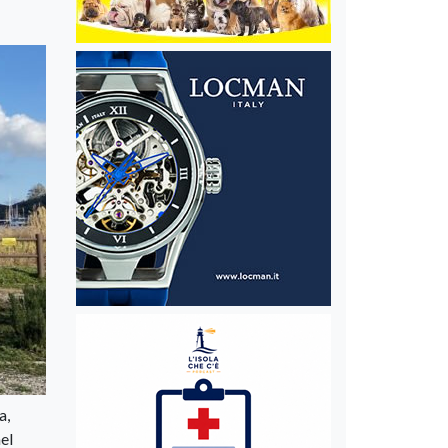
a,
nel