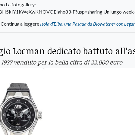
no La fotogallery:
2IreBH5kIY1kWeXwKNOVOEIaho83-F?usp=sharing Un lungo week-
Continua a leggere
Isola d’Elba, una Pasqua da Biowatcher con Lega
ogio Locman dedicato battuto all’a
937 venduto per la bella cifra di 22.000 euro