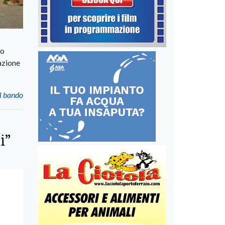
so
zazione
 il bando
i”