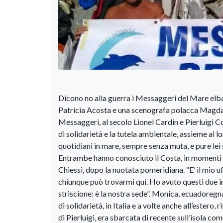
Dicono no alla guerra i Messaggeri del Mare elb
Patricia Acosta e una scenografa polacca Magda
Messaggeri, al secolo Lionel Cardin e Pierluigi C
di solidarietà e la tutela ambientale, assieme al l
quotidiani in mare, sempre senza muta, e pure lei 
Entrambe hanno conosciuto il Costa, in momenti di
Chiessi, dopo la nuotata pomeridiana. “E’ il mio uf
chiunque può trovarmi qui. Ho avuto questi due i
striscione: è la nostra sede”. Monica, ecuadoregna
di solidarietà, in Italia e a volte anche all’estero
di Pierluigi, era sbarcata di recente sull’isola com