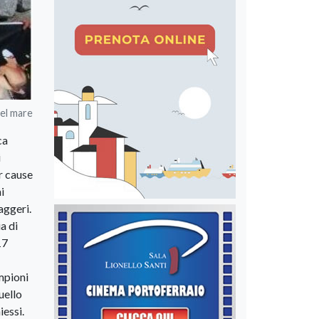
del mare
ca
i
r cause
i
aggeri.
a di
17
ampioni
uello
iessi.