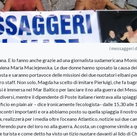
i messaggeri 
ana. E lo fanno anche grazie ad una giornalista sudamericana Moni
lena Maria Maciejewska. Le due donne hanno sposato la causa de
osta e saranno portavoce delle missioni dei due nuotatori elbani pe
oro staff. Non solo, Magda ha scelto di imitare Pierluigi, che fa bagn
si è immersa nel Mar Baltico per lanciare il no alla guerra dei Mess
versi, mentre il dipendente di Poste italiane rientrava alla spiaggi
ficio en plain air – dice ironicamente l’ecologista– dalle 15,30 alle 
ncontri importanti e ora abbiamo posto su quella spiaggia il nostro
, realizzerà per i media oltre l’oceano Atlantico, notizie sui due c
, riferendo pure del loro no alla guerra. Acosta, un cognome simile a q
e turista e come detto ha visto un tizio nuotare davanti al lido di Ch