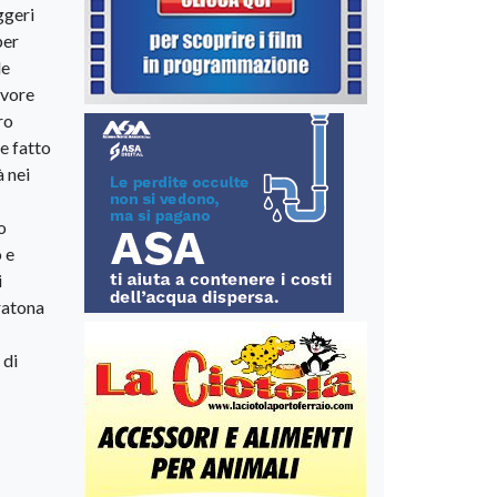
ggeri
per
le
avore
ro
e fatto
à nei
o
 e
i
aratona
 di