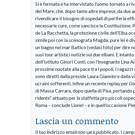
Si è fermata e ha intervistato l’uomo tornato a r
del Mare, che, dopo tante altre imprese, da due 
rivendicare il bisogno di ospedali di periferia eff
necessarie cure, come sancisce la Costituzione. Po
de La Racchetta, la protezione civile dell’Elba 
simile poi con la scenografa Magda; pure lei è 
un bagno nel mar Baltico (vedasi foto) per dire no
suoi tour artistici notizie sui due elbani. E intan
dell’Istituto Ginori Conti, con l’insegnante Lina A
prossime nuotate alla pace tra i popoli. I ragazz
sono diretti dalla preside Laura Giannini e dalla vi
ucraini sofferenti. Infine un recente replay per G
di Massa Carrara, dopo quella di Pisa, portando pe
ridente” attuato per la staffetta pro piccoli ospe
Roma – conclude Lionel – e in quell’occasione Pier
Lascia un commento
Il tuo indirizzo email non sarà pubblicato.
I camp