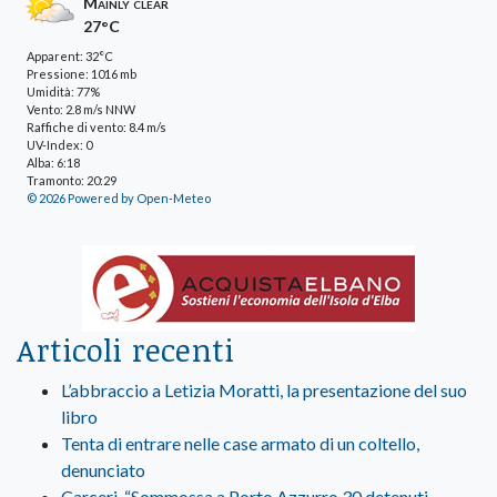
Mainly clear
27°C
Apparent: 32°C
Pressione: 1016 mb
Umidità: 77%
Vento: 2.8 m/s NNW
Raffiche di vento: 8.4 m/s
UV-Index: 0
Alba: 6:18
Tramonto: 20:29
© 2026 Powered by Open-Meteo
Articoli recenti
L’abbraccio a Letizia Moratti, la presentazione del suo
libro
Tenta di entrare nelle case armato di un coltello,
denunciato
Carceri, “Sommossa a Porto Azzurro 30 detenuti