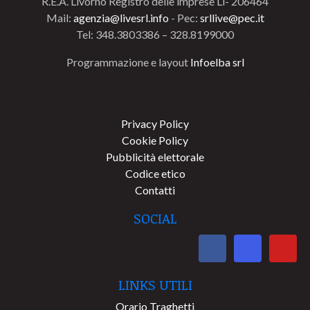
R.E.A. Livorno Registro delle imprese Li- 206464
Mail:
agenzia@livesrl.info
- Pec:
srllive@pec.it
Tel: 348.3803386 – 328.8199000
Programmazione e layout
Infoelba srl
Privacy Policy
Cookie Policy
Pubblicità elettorale
Codice etico
Contatti
SOCIAL
LINKS UTILI
Orario Traghetti