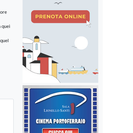
uore
n quei
 quel