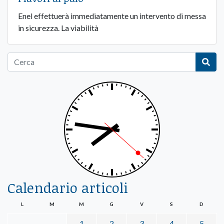
Enel effettuerà immediatamente un intervento di messa
in sicurezza. La viabilità
Calendario articoli
L
M
M
G
V
S
D
1
2
3
4
5