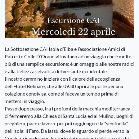
La Sottosezione CAI Isola d’Elba e l’associazione Amici di
Patresi e Colle D’Orano vi invitano ad un viaggio che è molto
più di una semplice escursione: è un omaggio alle nostre radici
e alla bellezza selvatica del versante occidentale.
Il nostro cammino inizierà con il calore dell’accoglienza
dell’Hotel Belmare, che alle 09:30 aprirà le porte per una
colazione condivisa, come si faceva un tempo prima di
mettersi in viaggio.
Passo dopo passo, tra i profumi della macchia mediterranea,
ci fermeremo alla Chiesa di Santa Lucia ed al Mulino, luoghi di
preghiera, pace e lavoro, per poi raggiungere la “sentinella”
dell’isola: il Faro. Da lassù, dove lo sguardo si perde verso la
Corsica, ricorderemo le storie dei guardiani del faro e di chi,