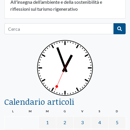
All'insegna dell’ambiente e della sostenibilità e
riflessioni sul turismo rigenerativo
Calendario articoli
L
M
M
G
V
S
D
1
2
3
4
5