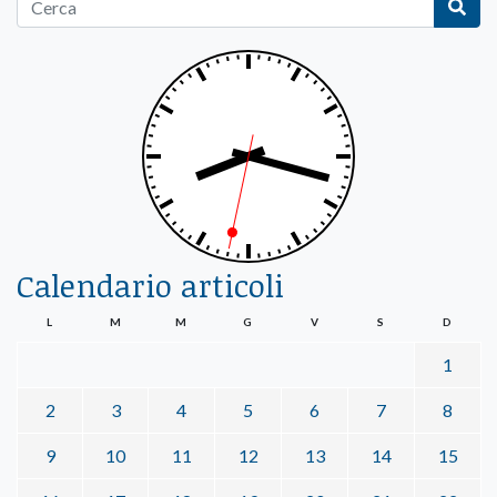
Calendario articoli
L
M
M
G
V
S
D
1
2
3
4
5
6
7
8
9
10
11
12
13
14
15