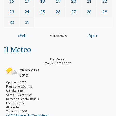
16
17
18
19
20
21
22
23
24
25
26
27
28
29
30
31
« Feb
Apr »
Marzo 2026
Il Meteo
Portoferraio
7 Agosto 2026, 10:17
Mainly clear
30°C
Apparent: 35°C
Pressione: 1014 mb
Umidità: 64%
Vento: 1.6 m/s NNW
Raffiche di vento: 8.5 m/s
UV-Index: 3.5
Alba: 6:16
Tramonto: 20:32
© 2026 Powered by Open-Meteo