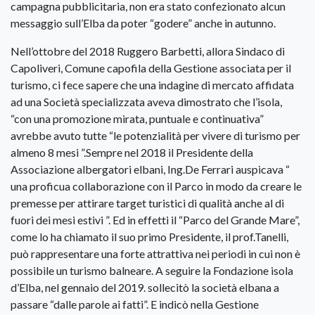
campagna pubblicitaria, non era stato confezionato alcun
messaggio sull’Elba da poter “godere” anche in autunno.
Nell’ottobre del 2018 Ruggero Barbetti, allora Sindaco di
Capoliveri, Comune capofila della Gestione associata per il
turismo, ci fece sapere che una indagine di mercato affidata
ad una Società specializzata aveva dimostrato che l’isola,
“con una promozione mirata, puntuale e continuativa”
avrebbe avuto tutte “le potenzialità per vivere di turismo per
almeno 8 mesi ”.Sempre nel 2018 il Presidente della
Associazione albergatori elbani, Ing.De Ferrari auspicava “
una proficua collaborazione con il Parco in modo da creare le
premesse per attirare target turistici di qualità anche al di
fuori dei mesi estivi ”. Ed in effetti il “Parco del Grande Mare”,
come lo ha chiamato il suo primo Presidente, il prof.Tanelli,
può rappresentare una forte attrattiva nei periodi in cui non è
possibile un turismo balneare. A seguire la Fondazione isola
d’Elba, nel gennaio del 2019. sollecitò la società elbana a
passare “dalle parole ai fatti”. E indicò nella Gestione