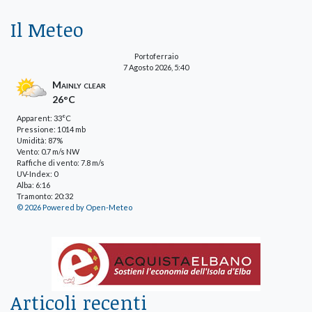
Il Meteo
Portoferraio
7 Agosto 2026, 5:40
Mainly clear
26°C
Apparent: 33°C
Pressione: 1014 mb
Umidità: 87%
Vento: 0.7 m/s NW
Raffiche di vento: 7.8 m/s
UV-Index: 0
Alba: 6:16
Tramonto: 20:32
© 2026 Powered by Open-Meteo
Articoli recenti