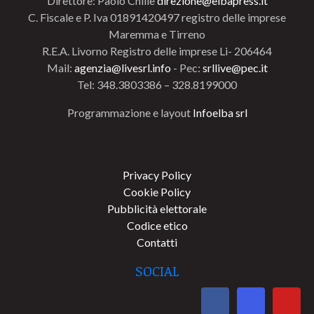
Direttore: Paolo Chillè
direzione@elbapress.it
C. Fiscale e P. Iva 01891420497 registro delle imprese
Maremma e Tirreno
R.E.A. Livorno Registro delle imprese Li- 206464
Mail:
agenzia@livesrl.info
- Pec:
srllive@pec.it
Tel: 348.3803386 – 328.8199000
Programmazione e layout
Infoelba srl
Privacy Policy
Cookie Policy
Pubblicità elettorale
Codice etico
Contatti
SOCIAL