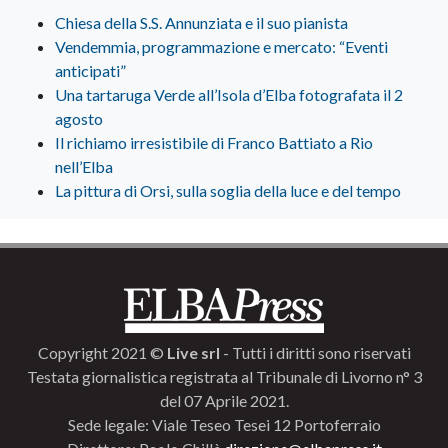
Chiesa della S.S. Annunziata e il suo pianista
Vendemmia, programmazione e mercato: “Eventi
anticipati”
Una tartaruga Verde all’Isola d’Elba fotografata il 2
agosto
Il richiamo irresistibile di Franco Battiato a Rio
nell’Elba
La pittura di Orsi, sulla soglia della luce e del tempo
Copyright 2021 ©
Live srl
- Tutti i diritti sono riservati
Testata giornalistica registrata al Tribunale di Livorno n° 3
del 07 Aprile 2021.
Sede legale: Viale Teseo Tesei 12 Portoferraio